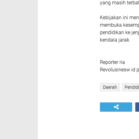
yang masih terba
Kebijakan ini me
membuka kesempat
pendidikan ke je
kendala jarak.
Reporter ria
Revolusinesw id 
Daerah
Pendid