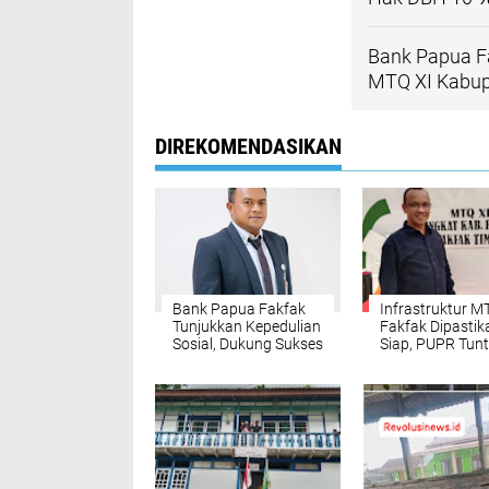
Bank Papua Fa
MTQ XI Kabup
DIREKOMENDASIKAN
Bank Papua Fakfak
Infrastruktur M
Tunjukkan Kepedulian
Fakfak Dipastik
Sosial, Dukung Sukses
Siap, PUPR Tun
MTQ XI Kabupaten
Seluruh Kebutu
Fakfak
Teknis