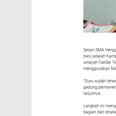
Selain SMA Hengg
baru adalah Kamp
wilayah Fakfak T
menggunakan fasi
“Guru sudah ters
gedung permanen s
lanjutnya.
Langkah ini meru
bagian dari strat