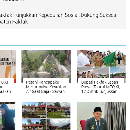
kfak Tunjukkan Kepedulian Sosial, Dukung Sukses
aten Fakfak
TQ XI
Petani Rancapaku
Bupati Fakfak Lepas
an
Mekarmulya Kesulitan
Pawai Taaruf MTQ XI,
taskan
Air Saat Bajak Sawah
17 Distrik Tunjukkan
han
Harmoni
Keberagaman Papua
Barat