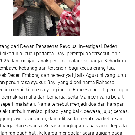
tang dari Dewan Penasehat Revolusi Investigasi, Deden
 dikaruniai cucu pertama. Bayi perempuan tersebut lahir
2026 dan menjadi anak pertama dalam keluarga. Kehadiran
embawa kebahagiaan tersendiri bagi kedua orang tua,
kek Deden Embong dan neneknya hj alis Agustini yang turut
 penuh rasa syukur. Bayi yang diberi nama Raheesa
n ini memiliki makna yang indah. Raheesa berarti pemimpin
 bermakna mulia dan berharga, serta Mahreen yang berarti
 seperti matahari. Nama tersebut menjadi doa dan harapan
lak tumbuh menjadi pribadi yang baik, dewasa, jujur, cerdas,
nggung jawab, amanah, dan adil, serta membawa kebaikan
keluarga, dan sesama. Sebagai ungkapan rasa syukur kepada
lahiran buah hati, keluarga menggelar acara aqiqah pada