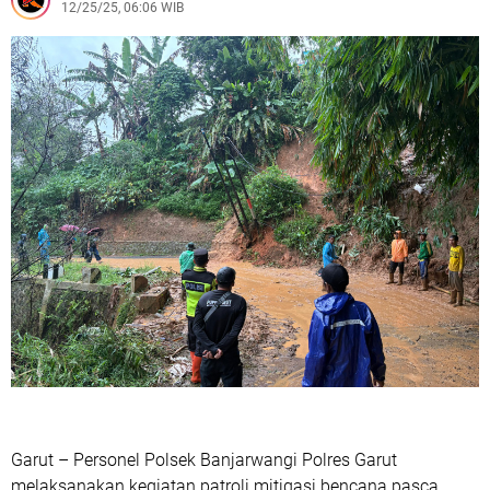
12/25/25, 06:06 WIB
Garut–Tasikmalaya, Polisi Lakukan Evakuasi
Polsek Tarogong Kaler Gelar Patroli, Amankan
Kendaraan Berknalpot Tidak Sesuai Spesifikasi Teknis
Polisi Berhasil Amankan Pelaku Penganiayaan Brutal
Bersenjata Tajam Di Warung Peuteuy, Diduga Dipicu
Perselisihan Keluarga
Polisi Berhasil Amankan Pelaku Curanmor, Lakukan Aksi
Pencuriaan Saat Kunci Masih Menempel
Perempuan Tanpa Identitas Tertemper Kereta Api di
Kadungora, Polisi Lakukan Penanganan dan Identifikasi
Korban
Polres Garut Ungkap Kasus Penganiayaan Berat yang
Mengakibatkan Korban Meninggal Dunia
Polres Garut Ungkap Kasus Pengeroyokan di Tarogong
Kaler, 22 Terduga Pelaku Berhasil Diamankan
Garut – Personel Polsek Banjarwangi Polres Garut
melaksanakan kegiatan patroli mitigasi bencana pasca