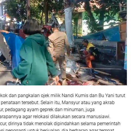
kok dan pangkalan ojek milik Nandi Kumis dan Bu Yani turut
enataan tersebut. Selain itu, Mansyur atau yang akrab
ur, pedagang ayam geprek dan minuman, juga
apannya agar relokasi dilakukan secara manusiawi.
ur, dirinya tidak menolak dipindahkan selama pemerintah
i pengganti untuk berjualan, dia berharap agar tempat