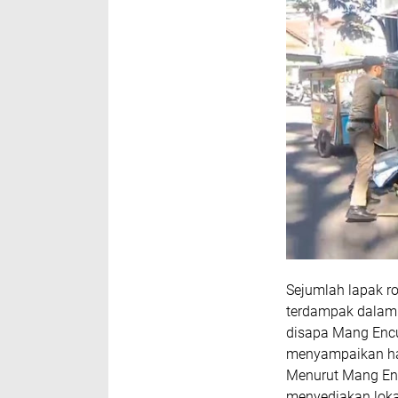
Sejumlah lapak ro
terdampak dalam p
disapa Mang Enc
menyampaikan har
Menurut Mang Enc
menyediakan lokas