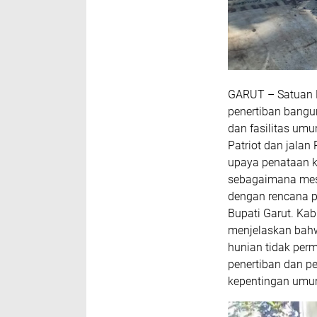
GARUT – Satuan P
penertiban bangun
dan fasilitas um
Patriot dan jalan
upaya penataan k
sebagaimana mesti
dengan rencana p
Bupati Garut. Kab
menjelaskan bahw
hunian tidak per
penertiban dan p
kepentingan umum