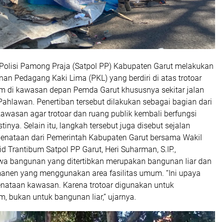
olisi Pamong Praja (Satpol PP) Kabupaten Garut melakukan
an Pedagang Kaki Lima (PKL) yang berdiri di atas trotoar
um di kawasan depan Pemda Garut khususnya sekitar jalan
 Pahlawan. Penertiban tersebut dilakukan sebagai bagian dari
awasan agar trotoar dan ruang publik kembali berfungsi
nya. Selain itu, langkah tersebut juga disebut sejalan
enataan dari Pemerintah Kabupaten Garut bersama Wakil
id Trantibum Satpol PP Garut, Heri Suharman, S.IP.,
a bangunan yang ditertibkan merupakan bangunan liar dan
manen yang menggunakan area fasilitas umum. “Ini upaya
enataan kawasan. Karena trotoar digunakan untuk
, bukan untuk bangunan liar,” ujarnya.