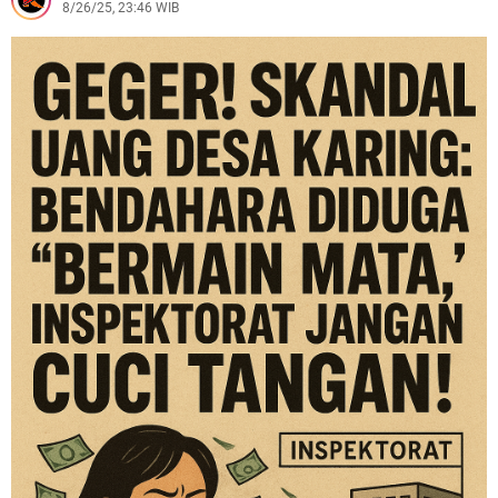
8/26/25, 23:46 WIB
Kendaraan Berknalpot Tidak Sesuai Spesifikasi Teknis
Polisi Berhasil Amankan Pelaku Penganiayaan Brutal
Bersenjata Tajam Di Warung Peuteuy, Diduga Dipicu
Perselisihan Keluarga
Empat Pemuda Mabuk Bersenjata Tajam Berhasil
diamankan Polisi Saat Patroli Dini Hari
Patroli Dini Hari, Polisi Berhasil Amankan Dua Terduga
Pelaku Pembawa Senjata Tajam
Polres Garut Ungkap Kasus Penganiayaan Berat yang
Mengakibatkan Korban Meninggal Dunia
Polres Garut Ungkap Kasus Pengeroyokan di Tarogong
Kaler, 22 Terduga Pelaku Berhasil Diamankan
Amankan Sopir Mabuk, Polsek Cilawu Cegah Kecelakaan
di Jalan Raya Garut–Tasikmalaya