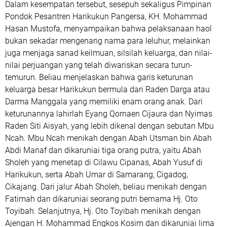
Dalam kesempatan tersebut, sesepuh sekaligus Pimpinan
Pondok Pesantren Harikukun Pangersa, KH. Mohammad
Hasan Mustofa, menyampaikan bahwa pelaksanaan haol
bukan sekadar mengenang nama para leluhur, melainkan
juga menjaga sanad keilmuan, silsilah keluarga, dan nilai-
nilai perjuangan yang telah diwariskan secara turun-
temurun. Beliau menjelaskan bahwa garis keturunan
keluarga besar Harikukun bermula dari Raden Darga atau
Darma Manggala yang memiliki enam orang anak. Dari
keturunannya lahirlah Eyang Qornaen Cijaura dan Nyimas
Raden Siti Aisyah, yang lebih dikenal dengan sebutan Mbu
Ncah. Mbu Ncah menikah dengan Abah Utsman bin Abah
Abdi Manaf dan dikaruniai tiga orang putra, yaitu Abah
Sholeh yang menetap di Cilawu Cipanas, Abah Yusuf di
Harikukun, serta Abah Umar di Samarang, Cigadog,
Cikajang. Dari jalur Abah Sholeh, beliau menikah dengan
Fatimah dan dikaruniai seorang putri bernama Hj. Oto
Toyibah. Selanjutnya, Hj. Oto Toyibah menikah dengan
Ajengan H. Mohammad Engkos Kosim dan dikaruniai lima