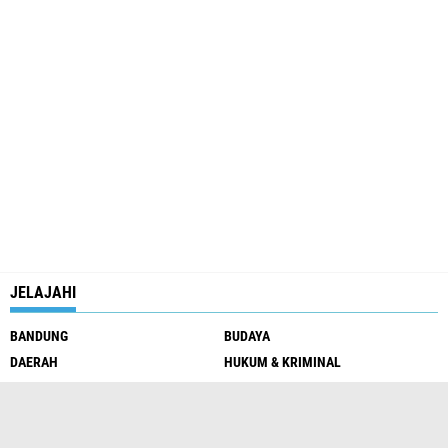
JELAJAHI
BANDUNG
BUDAYA
DAERAH
HUKUM & KRIMINAL
INTERNASIONAL
NASIONAL
PARLEMENTARIA
PENDIDIKAN
PENDIDIKAN & OLAHRAGA
PERISTIWA