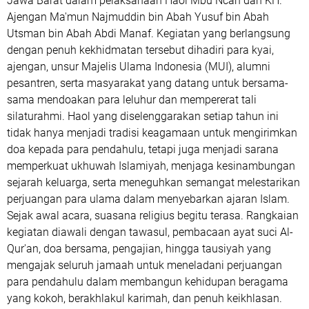
Jawa Barat dalam pelaksanaan Haol Mbu Ncah dan KH.
Ajengan Ma'mun Najmuddin bin Abah Yusuf bin Abah
Utsman bin Abah Abdi Manaf. Kegiatan yang berlangsung
dengan penuh kekhidmatan tersebut dihadiri para kyai,
ajengan, unsur Majelis Ulama Indonesia (MUI), alumni
pesantren, serta masyarakat yang datang untuk bersama-
sama mendoakan para leluhur dan mempererat tali
silaturahmi. Haol yang diselenggarakan setiap tahun ini
tidak hanya menjadi tradisi keagamaan untuk mengirimkan
doa kepada para pendahulu, tetapi juga menjadi sarana
memperkuat ukhuwah Islamiyah, menjaga kesinambungan
sejarah keluarga, serta meneguhkan semangat melestarikan
perjuangan para ulama dalam menyebarkan ajaran Islam.
Sejak awal acara, suasana religius begitu terasa. Rangkaian
kegiatan diawali dengan tawasul, pembacaan ayat suci Al-
Qur'an, doa bersama, pengajian, hingga tausiyah yang
mengajak seluruh jamaah untuk meneladani perjuangan
para pendahulu dalam membangun kehidupan beragama
yang kokoh, berakhlakul karimah, dan penuh keikhlasan.