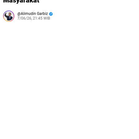
Masyarakat
di Jalan Raya Garut–Tasikmalaya
Alimudin Garbiz
Cipta Kondusif, Polsek Wanaraja Gelar Operasi Miras di
7/06/26, 21:45 WIB
Wilayah Hukumnya
Polres Garut Berhasil Ungkap Peredaran Minuman
Beralkohol di Kawasan Kerkof, Puluhan Botol Berhasil
Disita
Truk Colt Diesel Alami Kecelakaan Tunggal di Jalan
Garut–Tasikmalaya, Polisi Lakukan Evakuasi
Polsek Tarogong Kaler Gelar Patroli, Amankan
Kendaraan Berknalpot Tidak Sesuai Spesifikasi Teknis
Polisi Berhasil Amankan Pelaku Penganiayaan Brutal
Bersenjata Tajam Di Warung Peuteuy, Diduga Dipicu
Perselisihan Keluarga
Polisi Berhasil Amankan Pelaku Curanmor, Lakukan Aksi
Pencuriaan Saat Kunci Masih Menempel