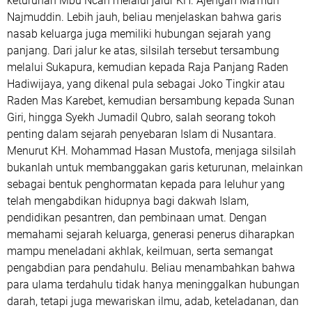
keturunan Mbu Ncah melalui jalur KH. Ajengan Ma'mun
Najmuddin. Lebih jauh, beliau menjelaskan bahwa garis
nasab keluarga juga memiliki hubungan sejarah yang
panjang. Dari jalur ke atas, silsilah tersebut tersambung
melalui Sukapura, kemudian kepada Raja Panjang Raden
Hadiwijaya, yang dikenal pula sebagai Joko Tingkir atau
Raden Mas Karebet, kemudian bersambung kepada Sunan
Giri, hingga Syekh Jumadil Qubro, salah seorang tokoh
penting dalam sejarah penyebaran Islam di Nusantara.
Menurut KH. Mohammad Hasan Mustofa, menjaga silsilah
bukanlah untuk membanggakan garis keturunan, melainkan
sebagai bentuk penghormatan kepada para leluhur yang
telah mengabdikan hidupnya bagi dakwah Islam,
pendidikan pesantren, dan pembinaan umat. Dengan
memahami sejarah keluarga, generasi penerus diharapkan
mampu meneladani akhlak, keilmuan, serta semangat
pengabdian para pendahulu. Beliau menambahkan bahwa
para ulama terdahulu tidak hanya meninggalkan hubungan
darah, tetapi juga mewariskan ilmu, adab, keteladanan, dan