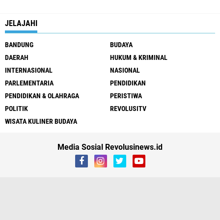
JELAJAHI
BANDUNG
BUDAYA
DAERAH
HUKUM & KRIMINAL
INTERNASIONAL
NASIONAL
PARLEMENTARIA
PENDIDIKAN
PENDIDIKAN & OLAHRAGA
PERISTIWA
POLITIK
REVOLUSITV
WISATA KULINER BUDAYA
Media Sosial Revolusinews.id
Redaksi
Privacy Policy
Pedoman Media Siber
Pengaduan & Layanan
Published By
Login
Copyright ©
2026 REVOLUSI INVESTIGASI