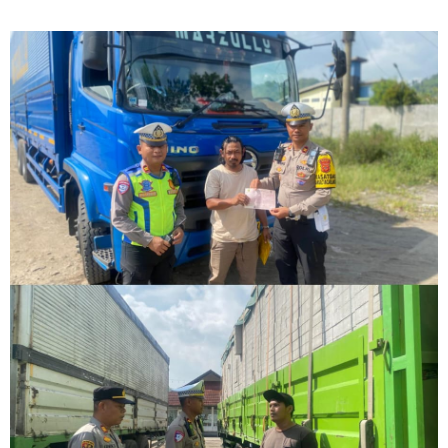
Disita
Truk Colt Diesel Alami Kecelakaan Tunggal di Jalan
Garut–Tasikmalaya, Polisi Lakukan Evakuasi
Polsek Tarogong Kaler Gelar Patroli, Amankan
Kendaraan Berknalpot Tidak Sesuai Spesifikasi Teknis
Polisi Berhasil Amankan Pelaku Penganiayaan Brutal
Bersenjata Tajam Di Warung Peuteuy, Diduga Dipicu
Perselisihan Keluarga
Polisi Berhasil Amankan Pelaku Curanmor, Lakukan Aksi
Pencuriaan Saat Kunci Masih Menempel
Perempuan Tanpa Identitas Tertemper Kereta Api di
Kadungora, Polisi Lakukan Penanganan dan Identifikasi
Korban
Polres Garut Ungkap Kasus Penganiayaan Berat yang
Mengakibatkan Korban Meninggal Dunia