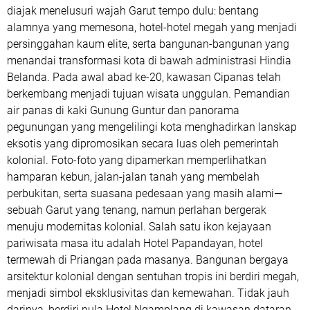
diajak menelusuri wajah Garut tempo dulu: bentang
alamnya yang memesona, hotel-hotel megah yang menjadi
persinggahan kaum elite, serta bangunan-bangunan yang
menandai transformasi kota di bawah administrasi Hindia
Belanda. Pada awal abad ke-20, kawasan Cipanas telah
berkembang menjadi tujuan wisata unggulan. Pemandian
air panas di kaki Gunung Guntur dan panorama
pegunungan yang mengelilingi kota menghadirkan lanskap
eksotis yang dipromosikan secara luas oleh pemerintah
kolonial. Foto-foto yang dipamerkan memperlihatkan
hamparan kebun, jalan-jalan tanah yang membelah
perbukitan, serta suasana pedesaan yang masih alami—
sebuah Garut yang tenang, namun perlahan bergerak
menuju modernitas kolonial. Salah satu ikon kejayaan
pariwisata masa itu adalah Hotel Papandayan, hotel
termewah di Priangan pada masanya. Bangunan bergaya
arsitektur kolonial dengan sentuhan tropis ini berdiri megah,
menjadi simbol eksklusivitas dan kemewahan. Tidak jauh
darinya, berdiri pula Hotel Ngamplang di kawasan dataran