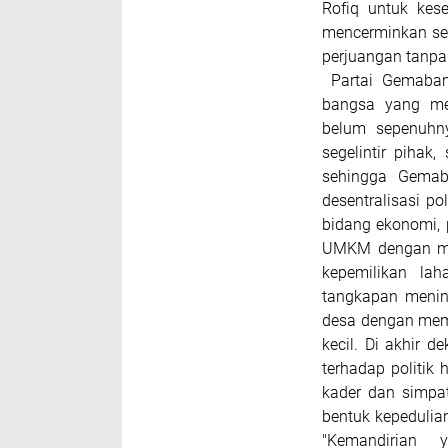
Rofiq untuk kes
mencerminkan se
perjuangan tanpa 
Partai Gemabang
bangsa yang me
belum sepenuhny
segelintir pihak
sehingga Gemab
desentralisasi po
bidang ekonomi, 
UMKM dengan men
kepemilikan lah
tangkapan menin
desa dengan memb
kecil. Di akhir 
terhadap politik 
kader dan simpa
bentuk kepedulia
"Kemandirian 