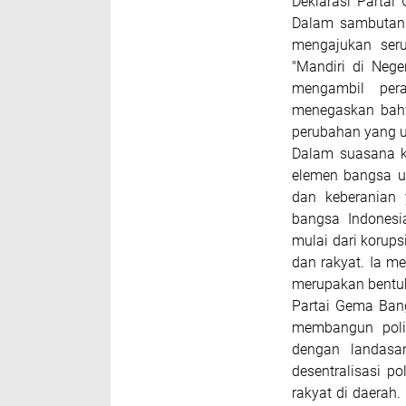
Deklarasi Partai
Dalam sambutann
mengajukan ser
"Mandiri di Nege
mengambil per
menegaskan bahw
perubahan yang 
Dalam suasana k
elemen bangsa u
dan keberanian 
bangsa Indonesi
mulai dari korups
dan rakyat. Ia m
merupakan bentu
Partai Gema Bang
membangun polit
dengan landasa
desentralisasi p
rakyat di daerah.