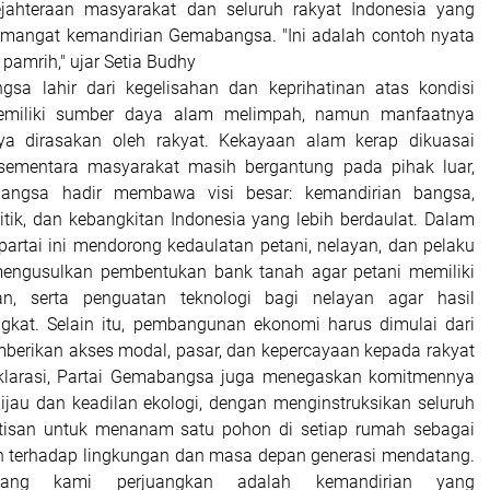
ejahteraan masyarakat dan seluruh rakyat Indonesia yang
mangat kemandirian Gemabangsa. "Ini adalah contoh nyata
pamrih," ujar Setia Budhy
sa lahir dari kegelisahan dan keprihatinan atas kondisi
miliki sumber daya alam melimpah, namun manfaatnya
a dirasakan oleh rakyat. Kekayaan alam kerap dikuasai
, sementara masyarakat masih bergantung pada pihak luar,
angsa hadir membawa visi besar: kemandirian bangsa,
litik, dan kebangkitan Indonesia yang lebih berdaulat. Dalam
partai ini mendorong kedaulatan petani, nelayan, dan pelaku
gusulkan pembentukan bank tanah agar petani memiliki
an, serta penguatan teknologi bagi nelayan agar hasil
gkat. Selain itu, pembangunan ekonomi harus dimulai dari
erikan akses modal, pasar, dan kepercayaan kepada rakyat
deklarasi, Partai Gemabangsa juga menegaskan komitmennya
hijau dan keadilan ekologi, dengan menginstruksikan seluruh
tisan untuk menanam satu pohon di setiap rumah sebagai
n terhadap lingkungan dan masa depan generasi mendatang.
yang kami perjuangkan adalah kemandirian yang