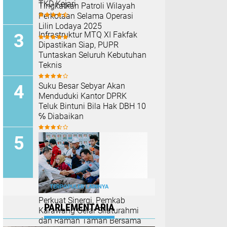
TKD Kejari ‎
Tingkatkan Patroli Wilayah
Perkotaan Selama Operasi
Lilin Lodaya 2025
Infrastruktur MTQ XI Fakfak
Dipastikan Siap, PUPR
Tuntaskan Seluruh Kebutuhan
Teknis
Suku Besar Sebyar Akan
Menduduki Kantor DPRK
Teluk Bintuni Bila Hak DBH 10
℅ Diabaikan
TERPOPULER LAINNYA
Perkuat Sinergi, Pemkab
PARLEMENTARIA
Karawang Gelar Silaturahmi
dan Ramah Tamah Bersama