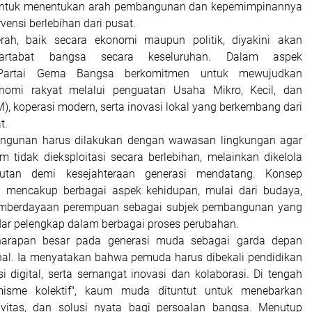
 untuk menentukan arah pembangunan dan kepemimpinannya
rvensi berlebihan dari pusat.
rah, baik secara ekonomi maupun politik, diyakini akan
rtabat bangsa secara keseluruhan. Dalam aspek
Partai Gema Bangsa berkomitmen untuk mewujudkan
nomi rakyat melalui penguatan Usaha Mikro, Kecil, dan
 koperasi modern, serta inovasi lokal yang berkembang dari
t.
bangunan harus dilakukan dengan wawasan lingkungan agar
 tidak dieksploitasi secara berlebihan, melainkan dikelola
njutan demi kesejahteraan generasi mendatang. Konsep
a mencakup berbagai aspek kehidupan, mulai dari budaya,
pemberdayaan perempuan sebagai subjek pembangunan yang
adar pelengkap dalam berbagai proses perubahan.
harapan besar pada generasi muda sebagai garda depan
al. Ia menyatakan bahwa pemuda harus dibekali pendidikan
rasi digital, serta semangat inovasi dan kolaborasi. Di tengah
misme kolektif", kaum muda dituntut untuk menebarkan
tivitas, dan solusi nyata bagi persoalan bangsa. Menutup