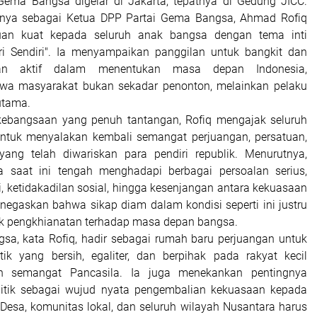
 Gema Bangsa digelar di Jakarta, tepatnya di Gedung JICC.
ya sebagai Ketua DPP Partai Gema Bangsa, Ahmad Rofiq
uan kuat kepada seluruh anak bangsa dengan tema inti
ri Sendiri". Ia menyampaikan panggilan untuk bangkit dan
an aktif dalam menentukan masa depan Indonesia,
a masyarakat bukan sekadar penonton, melainkan pelaku
utama.
ebangsaan yang penuh tantangan, Rofiq mengajak seluruh
ntuk menyalakan kembali semangat perjuangan, persatuan,
yang telah diwariskan para pendiri republik. Menurutnya,
a saat ini tengah menghadapi berbagai persoalan serius,
i, ketidakadilan sosial, hingga kesenjangan antara kekuasaan
enegaskan bahwa sikap diam dalam kondisi seperti ini justru
k pengkhianatan terhadap masa depan bangsa.
sa, kata Rofiq, hadir sebagai rumah baru perjuangan untuk
ik yang bersih, egaliter, dan berpihak pada rakyat kecil
n semangat Pancasila. Ia juga menekankan pentingnya
olitik sebagai wujud nyata pengembalian kekuasaan kepada
 Desa, komunitas lokal, dan seluruh wilayah Nusantara harus