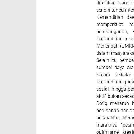
diberikan ruang
sendiri tanpa inte
Kemandirian dae
memperkuat ma
pembangunan, 
kemandirian eko
Menengah (UMKM),
dalam masyaraka
Selain itu, pem
sumber daya alam
secara berkela
kemandirian jug
sosial, hingga 
aktif, bukan sek
Rofiq menaruh 
perubahan nasion
berkualitas, lite
maraknya "pesi
optimisme, krea