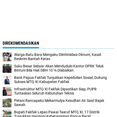
DIREKOMENDASIKAN
Warga Batu Bara Mengaku Diintimidasi Oknum, Kasat
Reskrim Bantah Keras
Suku Besar Sebyar Akan Menduduki Kantor DPRK Teluk
Bintuni Bila Hak DBH 10 ℅ Diabaikan
Bank Papua Fakfak Tunjukkan Kepedulian Sosial, Dukung
Sukses MTQ XI Kabupaten Fakfak
Infrastruktur MTQ XI Fakfak Dipastikan Siap, PUPR
Tuntaskan Seluruh Kebutuhan Teknis
Petani Rancapaku Mekarmulya Kesulitan Air Saat Bajak
Sawah
Bupati Fakfak Lepas Pawai Taaruf MTQ XI, 17 Distrik
Tunjukkan Harmoni Keberagaman Papua Barat