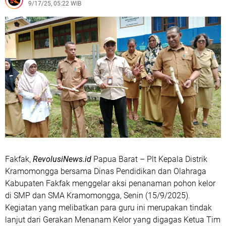
9/17/25, 05:22 WIB
di Jalan Raya Garut–Tasikmalaya
Cipta Kondusif, Polsek Wanaraja Gelar Operasi Miras di
Wilayah Hukumnya
Polres Garut Berhasil Ungkap Peredaran Minuman
Beralkohol di Kawasan Kerkof, Puluhan Botol Berhasil
Disita
Truk Colt Diesel Alami Kecelakaan Tunggal di Jalan
Garut–Tasikmalaya, Polisi Lakukan Evakuasi
Polsek Tarogong Kaler Gelar Patroli, Amankan
Kendaraan Berknalpot Tidak Sesuai Spesifikasi Teknis
Polisi Berhasil Amankan Pelaku Penganiayaan Brutal
Bersenjata Tajam Di Warung Peuteuy, Diduga Dipicu
Fakfak,
RevolusiNews.id
Papua Barat – Plt Kepala Distrik
Perselisihan Keluarga
Kramomongga bersama Dinas Pendidikan dan Olahraga
Polisi Berhasil Amankan Pelaku Curanmor, Lakukan Aksi
Kabupaten Fakfak menggelar aksi penanaman pohon kelor
Pencuriaan Saat Kunci Masih Menempel
di SMP dan SMA Kramomongga, Senin (15/9/2025).
Kegiatan yang melibatkan para guru ini merupakan tindak
lanjut dari Gerakan Menanam Kelor yang digagas Ketua Tim