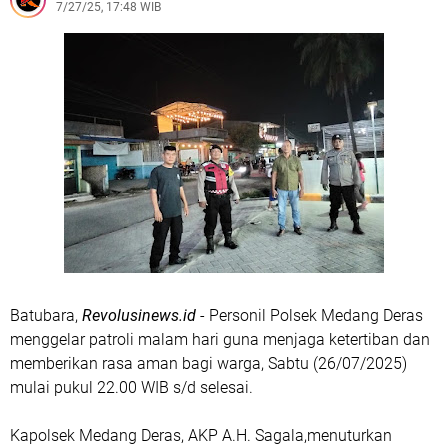
7/27/25, 17:48 WIB
Disita
Truk Colt Diesel Alami Kecelakaan Tunggal di Jalan
Garut–Tasikmalaya, Polisi Lakukan Evakuasi
Polsek Tarogong Kaler Gelar Patroli, Amankan
Kendaraan Berknalpot Tidak Sesuai Spesifikasi Teknis
Polisi Berhasil Amankan Pelaku Penganiayaan Brutal
Bersenjata Tajam Di Warung Peuteuy, Diduga Dipicu
Perselisihan Keluarga
Empat Pemuda Mabuk Bersenjata Tajam Berhasil
diamankan Polisi Saat Patroli Dini Hari
Patroli Dini Hari, Polisi Berhasil Amankan Dua Terduga
Pelaku Pembawa Senjata Tajam
Batubara,
Revolusinews.id
- Personil Polsek Medang Deras
Polres Garut Ungkap Kasus Penganiayaan Berat yang
menggelar patroli malam hari guna menjaga ketertiban dan
Mengakibatkan Korban Meninggal Dunia
memberikan rasa aman bagi warga, Sabtu (26/07/2025)
mulai pukul 22.00 WIB s/d selesai.
Kapolsek Medang Deras, AKP A.H. Sagala,menuturkan