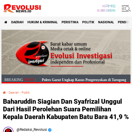
KAMIS
6 08 2026
DAERAH
HUKUM & KRIMINAL
PERISTIWA
POLITIK
NASIONAL
PENDIDI
'Advertisement'
Polres Garut Ungkap Kasus Pengeroyokan di Tarogong
BREAKING
NEWS
:
Kaler, 22 Terduga Pelaku Berhasil Diamankan
›
Daerah
›
Politik
Baharuddin Siagian Dan Syafrizal Unggul Dari Hasil Perolehan Suara Pemilihan Kepala Daerah Kabupaten Batu Bara 41,9 %
Amankan Sopir Mabuk, Polsek Cilawu Cegah Kecelakaan
Baharuddin Siagian Dan Syafrizal Unggul
di Jalan Raya Garut–Tasikmalaya
Dari Hasil Perolehan Suara Pemilihan
Cipta Kondusif, Polsek Wanaraja Gelar Operasi Miras di
Kepala Daerah Kabupaten Batu Bara 41,9 %
Wilayah Hukumnya
Polres Garut Berhasil Ungkap Peredaran Minuman
Redaksi_Revolusi
Beralkohol di Kawasan Kerkof, Puluhan Botol Berhasil