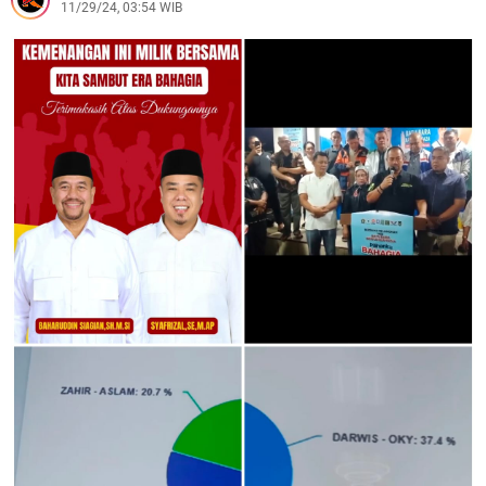
11/29/24, 03:54 WIB
Disita
Truk Colt Diesel Alami Kecelakaan Tunggal di Jalan
Garut–Tasikmalaya, Polisi Lakukan Evakuasi
Polsek Tarogong Kaler Gelar Patroli, Amankan
Kendaraan Berknalpot Tidak Sesuai Spesifikasi Teknis
Polisi Berhasil Amankan Pelaku Penganiayaan Brutal
Bersenjata Tajam Di Warung Peuteuy, Diduga Dipicu
Perselisihan Keluarga
Empat Pemuda Mabuk Bersenjata Tajam Berhasil
diamankan Polisi Saat Patroli Dini Hari
Patroli Dini Hari, Polisi Berhasil Amankan Dua Terduga
Pelaku Pembawa Senjata Tajam
Polres Garut Ungkap Kasus Penganiayaan Berat yang
Mengakibatkan Korban Meninggal Dunia