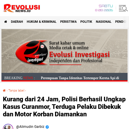
SABTU
8 08 2026
DAERAH
HUKUM & KRIMINAL
PERISTIWA
POLITIK
NASIONAL
PENDIDI
'Advertisement'
Perempuan Tanpa Identitas Tertemper Kereta Api di
BREAKING
NEWS
:
Kadungora, Polisi Lakukan Penanganan dan Identifikasi
›
Tanpa label
›
Kurang dari 24 Jam, Polisi Berhasil Ungkap Kasus Curanmor, Terduga Pelaku Dibekuk dan Motor Korban Diamankan
Korban
Kurang dari 24 Jam, Polisi Berhasil Ungkap
Polres Garut Ungkap Kasus Penganiayaan Berat yang
Kasus Curanmor, Terduga Pelaku Dibekuk
Mengakibatkan Korban Meninggal Dunia
dan Motor Korban Diamankan
Polres Garut Ungkap Kasus Pengeroyokan di Tarogong
Kaler, 22 Terduga Pelaku Berhasil Diamankan
Alimudin Garbiz
Amankan Sopir Mabuk, Polsek Cilawu Cegah Kecelakaan