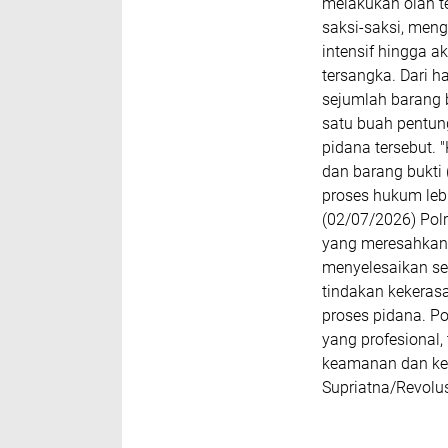
melakukan olah t
saksi-saksi, men
intensif hingga 
tersangka. Dari h
sejumlah barang b
satu buah pentung
pidana tersebut.
dan barang bukti 
proses hukum lebi
(02/07/2026) Pol
yang meresahkan
menyelesaikan se
tindakan kekeras
proses pidana. P
yang profesional,
keamanan dan ket
Supriatna/Revolusi