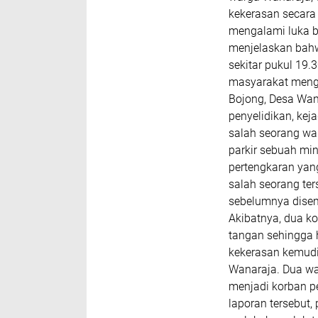
kekerasan secar
mengalami luka b
menjelaskan bahw
sekitar pukul 19.
masyarakat meng
Bojong, Desa Wan
penyelidikan, ke
salah seorang wa
parkir sebuah mi
pertengkaran yang
salah seorang te
sebelumnya disem
Akibatnya, dua ko
tangan sehingga h
kekerasan kemudia
Wanaraja. Dua war
menjadi korban p
laporan tersebut,