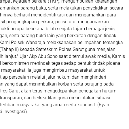
empat kejadian perkara (TKP), mengumpulkan keterangan
gamankan barang bukti, serta melakukan penyelidikan secara
akhirnya berhasil mengidentifikasi dan mengamankan para
asil pengungkapan perkara, polisi turut mengamankan
ukti berupa beberapa bilah senjata tajam berbagai jenis,
an, serta barang bukti lain yang berkaitan dengan tindak
 "Kami Polsek Wanaraja melaksanakan pelimpahan tersangka
(Tahap II) kepada Satreskrim Polres Garut guna menjalani
h lanjut." Ujar Akp Abu Sono saat ditemui awak media, Kamis
ri berkomitmen menindak tegas setiap bentuk tindak pidana
 masyarakat. Ia juga mengimbau masyarakat untuk
tiap persoalan melalui jalur hukum dan menghindari
an yang dapat menimbulkan korban serta berujung pada
olres Garut akan terus mengedepankan penegakan hukum
 transparan, dan berkeadilan guna menciptakan situasi
ertiban masyarakat yang aman serta kondusif. (Ryan
 Investigasi).