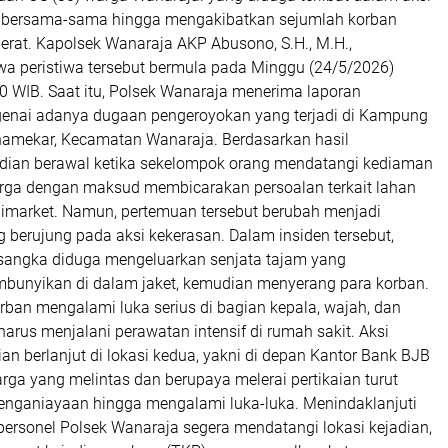
a bersama-sama hingga mengakibatkan sejumlah korban
erat. Kapolsek Wanaraja AKP Abusono, S.H., M.H.,
a peristiwa tersebut bermula pada Minggu (24/5/2026)
30 WIB. Saat itu, Polsek Wanaraja menerima laporan
enai adanya dugaan pengeroyokan yang terjadi di Kampung
amekar, Kecamatan Wanaraja. Berdasarkan hasil
jadian berawal ketika sekelompok orang mendatangi kediaman
rga dengan maksud membicarakan persoalan terkait lahan
nimarket. Namun, pertemuan tersebut berubah menjadi
 berujung pada aksi kekerasan. Dalam insiden tersebut,
rsangka diduga mengeluarkan senjata tajam yang
bunyikan di dalam jaket, kemudian menyerang para korban.
rban mengalami luka serius di bagian kepala, wajah, dan
arus menjalani perawatan intensif di rumah sakit. Aksi
n berlanjut di lokasi kedua, yakni di depan Kantor Bank BJB
ga yang melintas dan berupaya melerai pertikaian turut
enganiayaan hingga mengalami luka-luka. Menindaklanjuti
 personel Polsek Wanaraja segera mendatangi lokasi kejadian,