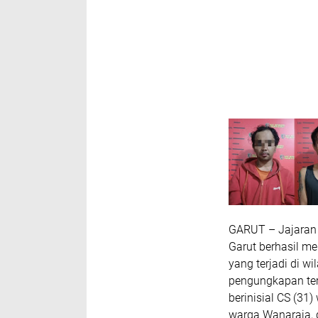
GARUT – Jajaran 
Garut berhasil m
yang terjadi di 
pengungkapan ter
berinisial CS (31
warga Wanaraja, 