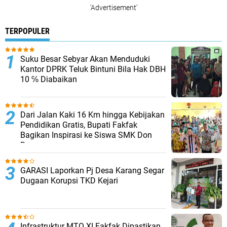
'Advertisement'
TERPOPULER
Suku Besar Sebyar Akan Menduduki
Kantor DPRK Teluk Bintuni Bila Hak DBH
10 ℅ Diabaikan
Dari Jalan Kaki 16 Km hingga Kebijakan
Pendidikan Gratis, Bupati Fakfak
Bagikan Inspirasi ke Siswa SMK Don
Bosco
GARASI Laporkan Pj Desa Karang Segar
Dugaan Korupsi TKD Kejari ‎
Infrastruktur MTQ XI Fakfak Dipastikan