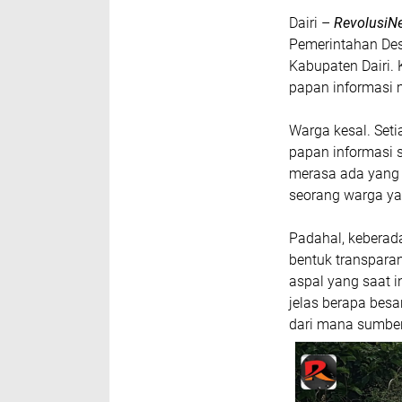
Dairi –
RevolusiN
Pemerintahan De
Kabupaten Dairi. 
papan informasi 
Warga kesal. Seti
papan informasi s
merasa ada yang di
seorang warga y
Padahal, keberad
bentuk transpara
aspal yang saat i
jelas berapa besa
dari mana sumber