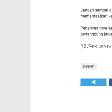
Jangan sampai de
memanfaatkan ke
Pertanyaannya se
bertanggung jaw
(I.B./RevolusiNews
Daerah