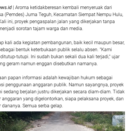
ews.id
| Aroma ketidakberesan kembali menyeruak dari
sa (Pemdes) Juma Teguh, Kecamatan Siempat Nempu Hulu,
Kali ini, proyek pengaspalan jalan yang dikerjakan tanpa
menjadi sorotan tajam warga dan media.
ap kali ada kegiatan pembangunan, baik kecil maupun besar,
ebagai bentuk keterbukaan publik selalu absen. "Kami
tutup-tutupi. Ini sudah bukan sekali dua kali terjadi," ujar
ang geram namun enggan disebutkan namanya.
aan papan informasi adalah kewajiban hukum sebagai
nsi penggunaan anggaran publik. Namun sayangnya, proyek
ni sedang berjalan justru dikerjakan secara diam-diam. Tidak
r anggaran yang digelontorkan, siapa pelaksana proyek, dan
 dananya. Semua serba gelap.