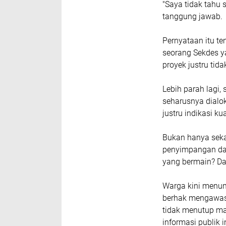
"Saya tidak tahu s
tanggung jawab.
Pernyataan itu t
seorang Sekdes y
proyek justru tid
Lebih parah lagi,
seharusnya dialok
justru indikasi k
Bukan hanya seka
penyimpangan dana
yang bermain? Da
Warga kini menun
berhak mengawasi
tidak menutup m
informasi publik i