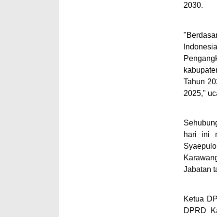
2030.
"Berdasa
Indonesi
Pengangk
kabupate
Tahun 20
2025," uc
Sehubung
hari in
Syaepuloh
Karawan
Jabatan 
Ketua DP
DPRD Ka