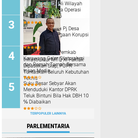
Tingkatkan Patroli Wilayah
Perkotaan Selama Operasi
Lilin Lodaya 2025
GARASI Laporkan Pj Desa
Karang Segar Dugaan Korupsi
TKD Kejari ‎
Perkuat Sinergi, Pemkab
Karawang Gelar Silaturahmi
Infrastruktur MTQ XI Fakfak
dan Ramah Tamah Bersama
Dipastikan Siap, PUPR
Insan Media
Tuntaskan Seluruh Kebutuhan
Teknis
Suku Besar Sebyar Akan
Menduduki Kantor DPRK
Teluk Bintuni Bila Hak DBH 10
℅ Diabaikan
TERPOPULER LAINNYA
PARLEMENTARIA