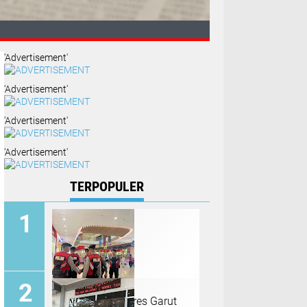
'Advertisement'
'Advertisement'
'Advertisement'
'Advertisement'
n Keluarga
TERPOPULER
Sat Samapta Polres Garut