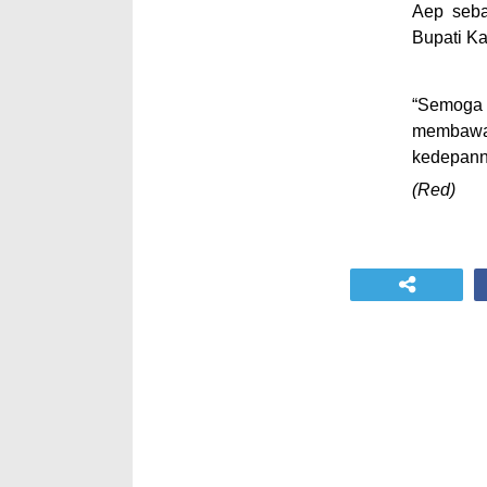
Aep seba
Bupati K
“Semoga 
membawa
kedepann
(Red)