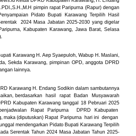
news.id Ketua DPRD Kabupaten Karawang, H. Endang
.PDI.,S.H.,M.H pimpin rapat Paripurna (Rapur) dengan
enyampaian Pidato Bupati Karawang Terpilih Hasil
Serentak
2024 Masa Jabatan 2025-2030 yang digelar
aripurna, Kabupaten Karawang, Jawa Barat, Selasa
.
 Bupati Karawang H. Aep Syaepuloh, Wabup H. Maslani,
da, Sekda Karawang, pimpinan OPD, anggota DPRD
angan lainnya.
RD Karawang H. Endang Sodikin dalam sambutannya
ikan, berdasarkan
hasil
rapat
Badan
Musyawarah
 DPRD Kabupaten Karawang tanggal 18 Pebruari 2025
penjadwalan Rapat Paripurna
DPRD Kabupaten
, maka (diputuskan) Rapat
Paripurna
hari ini
dengan
tunggal mendengarkan Pidato Bupati Karawang Terpilih
lkada Serentak Tahun 2024 Masa Jabatan Tahun 2025-