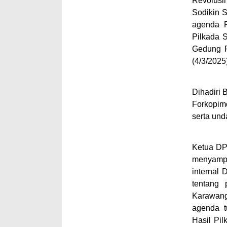
Revolusi
Sodikin S
agenda P
Pilkada 
Gedung P
(4/3/2025)
Dihadiri
Forkopim
serta und
Ketua DP
menyampa
internal
tentang 
Karawang
agenda
Hasil Pi