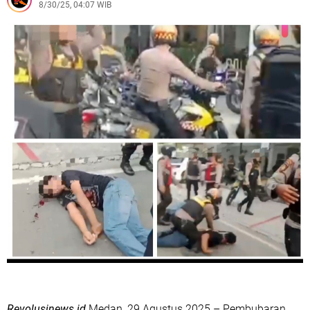
8/30/25, 04:07 WIB
Kerumunan Remaja dan Amankan Sepeda Motor
Berknalpot Tidak Sesuai Spesifikasi Teknis
Polisi Berhasil Amankan Pelaku Curanmor, Lakukan Aksi
Pencuriaan Saat Kunci Masih Menempel
Perempuan Tanpa Identitas Tertemper Kereta Api di
Kadungora, Polisi Lakukan Penanganan dan Identifikasi
Korban
Polres Garut Ungkap Kasus Penganiayaan Berat yang
Mengakibatkan Korban Meninggal Dunia
Polres Garut Ungkap Kasus Pengeroyokan di Tarogong
Kaler, 22 Terduga Pelaku Berhasil Diamankan
Amankan Sopir Mabuk, Polsek Cilawu Cegah Kecelakaan
di Jalan Raya Garut–Tasikmalaya
Cipta Kondusif, Polsek Wanaraja Gelar Operasi Miras di
Wilayah Hukumnya
Revolusinews.id
Medan, 29 Agustus 2025 – Pembubaran